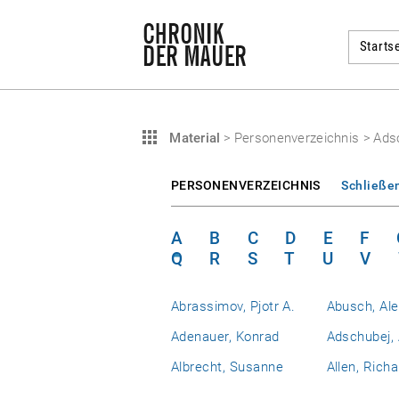
Startse
Material
>
Personenverzeichnis
>
Adsc
PERSONENVERZEICHNIS
Schließe
A
B
C
D
E
F
Q
R
S
T
U
V
Abrassimov, Pjotr A.
Abusch, Al
Adenauer, Konrad
Adschubej, 
Albrecht, Susanne
Allen, Richa