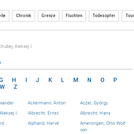
ite
Chronik
Grenze
Fluchten
Todesopfer
Tou
hubej, Aleksej I.
n
G
H
I
J
K
L
M
N
O
P
W
Z
exander
Ackermann, Anton
Aczel, György
Aleksej I.
Albrecht, Ernst
Albrecht, Hans
rd
Alphand, Hervé
Amerongen, Otto Wolf
von