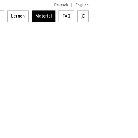
Deutsch
|
English
r
Lernen
Material
FAQ