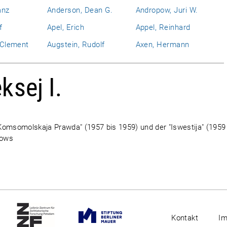
anz
Anderson, Dean G.
Andropow, Juri W.
f
Apel, Erich
Appel, Reinhard
l Clement
Augstein, Rudolf
Axen, Hermann
ksej I.
Komsomolskaja Prawda" (1957 bis 1959) und der "Iswestija" (1959
hows
Kontakt
I