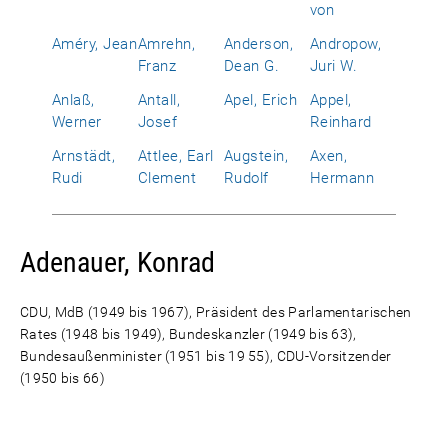
von
Améry, Jean
Amrehn,
Anderson,
Andropow,
Franz
Dean G.
Juri W.
Anlaß,
Antall,
Apel, Erich
Appel,
Werner
Josef
Reinhard
Arnstädt,
Attlee, Earl
Augstein,
Axen,
Rudi
Clement
Rudolf
Hermann
Adenauer, Konrad
CDU, MdB (1949 bis 1967), Präsident des Parlamentarischen
Rates (1948 bis 1949), Bundeskanzler (1949 bis 63),
Bundesaußenminister (1951 bis 19 55), CDU-Vorsitzender
(1950 bis 66)