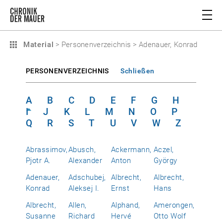
Material
>
Personenverzeichnis
>
Adenauer, Konrad
PERSONENVERZEICHNIS
Schließen
A
B
C
D
E
F
G
H
I
J
K
L
M
N
O
P
Q
R
S
T
U
V
W
Z
Abrassimov,
Abusch,
Ackermann,
Aczel,
Pjotr A.
Alexander
Anton
György
Adenauer,
Adschubej,
Albrecht,
Albrecht,
Konrad
Aleksej I.
Ernst
Hans
Albrecht,
Allen,
Alphand,
Amerongen,
Susanne
Richard
Hervé
Otto Wolf