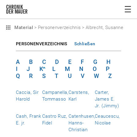
Material
>
Personenverzeichnis
>
Albrecht, Susanne
PERSONENVERZEICHNIS
Schließen
A
B
C
D
E
F
G
H
I
J
K
L
M
N
O
P
Q
R
S
T
U
V
W
Z
Caccia, Sir
Campanella,
Carstens,
Carter,
Harold
Tommasso
Karl
James E.
Jr. (Jimmy)
Cash, Frank
Castro Ruz,
Catenhusen,
Ceaucescu,
E. jr.
Fidel
Hanns-
Nicolae
Christian