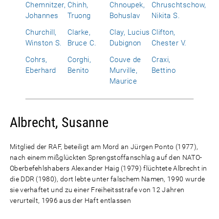
Chemnitzer,
Chinh,
Chnoupek,
Chruschtschow,
Johannes
Truong
Bohuslav
Nikita S.
Churchill,
Clarke,
Clay, Lucius
Clifton,
Winston S.
Bruce C.
Dubignon
Chester V.
Cohrs,
Corghi,
Couve de
Craxi,
Eberhard
Benito
Murville,
Bettino
Maurice
Albrecht, Susanne
Mitglied der RAF, beteiligt am Mord an Jürgen Ponto (1977),
nach einem mißglückten Sprengstoffanschlag auf den NATO-
Oberbefehlshabers Alexander Haig (1979) flüchtete Albrecht in
die DDR (1980), dort lebte unter falschem Namen, 1990 wurde
sie verhaftet und zu einer Freiheitsstrafe von 12 Jahren
verurteilt, 1996 aus der Haft entlassen