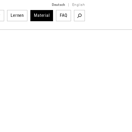
Deutsch
|
English
r
Lernen
Material
FAQ