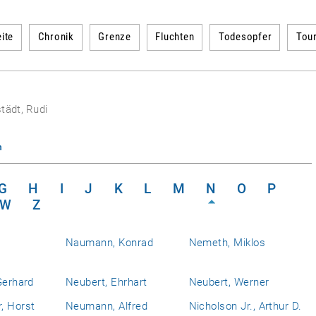
ite
Chronik
Grenze
Fluchten
Todesopfer
Tou
tädt, Rudi
n
G
H
I
J
K
L
M
N
O
P
W
Z
Naumann, Konrad
Nemeth, Miklos
Gerhard
Neubert, Ehrhart
Neubert, Werner
, Horst
Neumann, Alfred
Nicholson Jr., Arthur D.