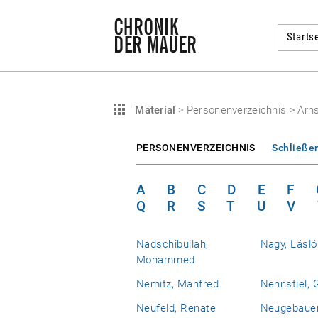
Startse
Material
>
Personenverzeichnis
>
Arns
PERSONENVERZEICHNIS
Schließe
A
B
C
D
E
F
Q
R
S
T
U
V
Nadschibullah,
Nagy, Lásló
Mohammed
Nemitz, Manfred
Nennstiel, 
Neufeld, Renate
Neugebauer