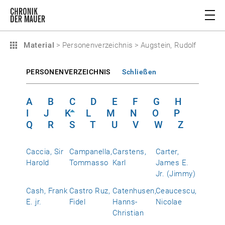
Material
>
Personenverzeichnis
>
Augstein, Rudolf
PERSONENVERZEICHNIS
Schließen
A
B
C
D
E
F
G
H
I
J
K
L
M
N
O
P
Q
R
S
T
U
V
W
Z
Caccia, Sir
Campanella,
Carstens,
Carter,
Harold
Tommasso
Karl
James E.
Jr. (Jimmy)
Cash, Frank
Castro Ruz,
Catenhusen,
Ceaucescu,
E. jr.
Fidel
Hanns-
Nicolae
Christian