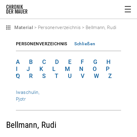
Material
>
Personenverzeichnis
>
Bellmann, Rudi
PERSONENVERZEICHNIS
Schließen
A
B
C
D
E
F
G
H
I
J
K
L
M
N
O
P
Q
R
S
T
U
V
W
Z
Iwaschulin,
Pjotr
Bellmann, Rudi