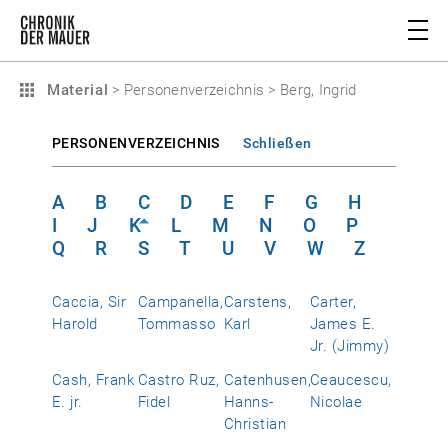
Material
>
Personenverzeichnis
>
Berg, Ingrid
PERSONENVERZEICHNIS
Schließen
A
B
C
D
E
F
G
H
I
J
K
L
M
N
O
P
Q
R
S
T
U
V
W
Z
Caccia, Sir
Campanella,
Carstens,
Carter,
Harold
Tommasso
Karl
James E.
Jr. (Jimmy)
Cash, Frank
Castro Ruz,
Catenhusen,
Ceaucescu,
E. jr.
Fidel
Hanns-
Nicolae
Christian