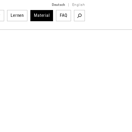
Deutsch
|
English
r
Lernen
Material
FAQ