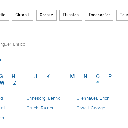
ite
Chronik
Grenze
Fluchten
Todesopfer
Tou
inguer, Enrico
n
G
H
I
J
K
L
M
N
O
P
W
Z
ed
Ohnesorg, Benno
Ollenhauer, Erich
iel
Ortleb, Rainer
Orwell, George
elm