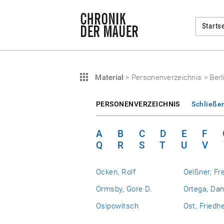
Startse
Material
>
Personenverzeichnis
>
Berl
PERSONENVERZEICHNIS
Schließe
A
B
C
D
E
F
Q
R
S
T
U
V
Ocken, Rolf
Oelßner, Fr
Ormsby, Gore D.
Ortega, Dan
Osipowitsch
Ost, Friedh