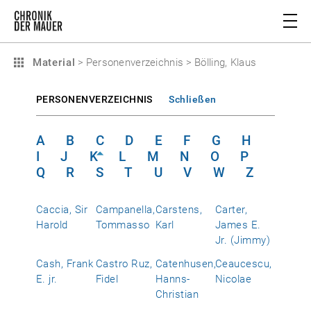
Material
>
Personenverzeichnis
>
Bölling, Klaus
PERSONENVERZEICHNIS
Schließen
A
B
C
D
E
F
G
H
I
J
K
L
M
N
O
P
Q
R
S
T
U
V
W
Z
Caccia, Sir
Campanella,
Carstens,
Carter,
Harold
Tommasso
Karl
James E.
Jr. (Jimmy)
Cash, Frank
Castro Ruz,
Catenhusen,
Ceaucescu,
E. jr.
Fidel
Hanns-
Nicolae
Christian