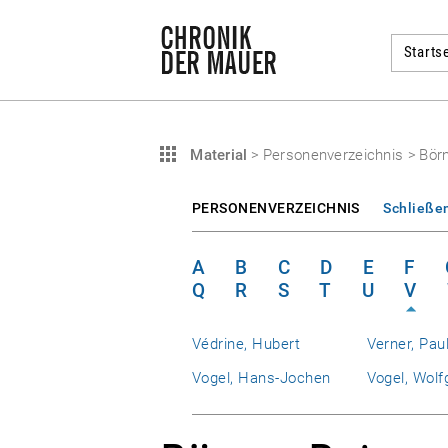
Startse
Material
>
Personenverzeichnis
>
Börn
PERSONENVERZEICHNIS
Schließe
A
B
C
D
E
F
Q
R
S
T
U
V
Védrine, Hubert
Verner, Pau
Vogel, Hans-Jochen
Vogel, Wolf