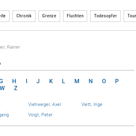
ite
Chronik
Grenze
Fluchten
Todesopfer
Tou
er, Rainer
n
G
H
I
J
K
L
M
N
O
P
W
Z
l
Viehweger, Axel
Viett, Inge
gang
Voigt, Peter