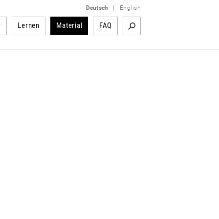
Deutsch
|
English
r
Lernen
Material
FAQ