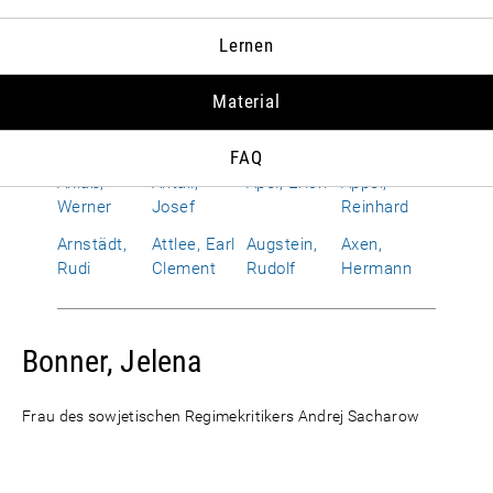
Albrecht,
Allen,
Alphand,
Amerongen,
Lernen
Susanne
Richard
Hervé
Otto Wolf
von
Material
Améry, Jean
Amrehn,
Anderson,
Andropow,
Franz
Dean G.
Juri W.
FAQ
Anlaß,
Antall,
Apel, Erich
Appel,
Werner
Josef
Reinhard
Arnstädt,
Attlee, Earl
Augstein,
Axen,
Rudi
Clement
Rudolf
Hermann
Bonner, Jelena
Frau des sowjetischen Regimekritikers Andrej Sacharow