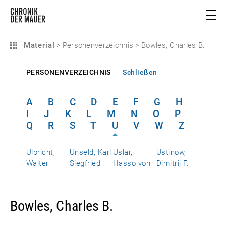
Material
>
Personenverzeichnis
>
Bowles, Charles B.
PERSONENVERZEICHNIS
Schließen
A
B
C
D
E
F
G
H
I
J
K
L
M
N
O
P
Q
R
S
T
U
V
W
Z
Ulbricht,
Unseld, Karl
Uslar,
Ustinow,
Walter
Siegfried
Hasso von
Dimitrij F.
Bowles, Charles B.