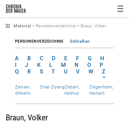
Material
>
Personenverzeichnis
>
Braun, Volker
PERSONENVERZEICHNIS
Schließen
A
B
C
D
E
F
G
H
I
J
K
L
M
N
O
P
Q
R
S
T
U
V
W
Z
Zaisser,
Zhao Ziyang
Ziebart,
Ziegenhahn,
Wilhelm
Helmut
Herbert
Braun, Volker