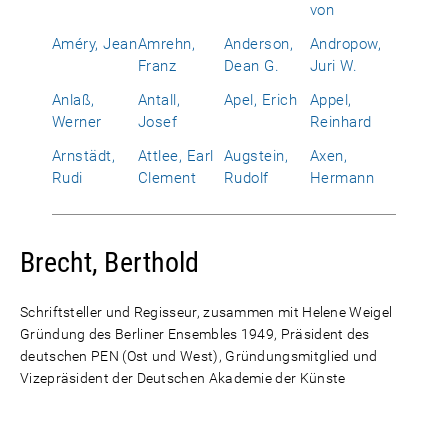
von
Améry, Jean
Amrehn,
Anderson,
Andropow,
Franz
Dean G.
Juri W.
Anlaß,
Antall,
Apel, Erich
Appel,
Werner
Josef
Reinhard
Arnstädt,
Attlee, Earl
Augstein,
Axen,
Rudi
Clement
Rudolf
Hermann
Brecht, Berthold
Schriftsteller und Regisseur, zusammen mit Helene Weigel
Gründung des Berliner Ensembles 1949, Präsident des
deutschen PEN (Ost und West), Gründungsmitglied und
Vizepräsident der Deutschen Akademie der Künste