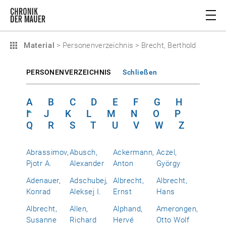
Material
>
Personenverzeichnis
>
Brecht, Berthold
PERSONENVERZEICHNIS
Schließen
A
B
C
D
E
F
G
H
I
J
K
L
M
N
O
P
Q
R
S
T
U
V
W
Z
Abrassimov,
Abusch,
Ackermann,
Aczel,
Pjotr A.
Alexander
Anton
György
Adenauer,
Adschubej,
Albrecht,
Albrecht,
Konrad
Aleksej I.
Ernst
Hans
Albrecht,
Allen,
Alphand,
Amerongen,
Susanne
Richard
Hervé
Otto Wolf