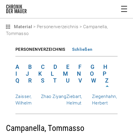
Material
>
Personenverzeichnis
>
Campanella,
Tommasso
PERSONENVERZEICHNIS
Schließen
A
B
C
D
E
F
G
H
I
J
K
L
M
N
O
P
Q
R
S
T
U
V
W
Z
Zaisser,
Zhao Ziyang
Ziebart,
Ziegenhahn,
Wilhelm
Helmut
Herbert
Campanella, Tommasso