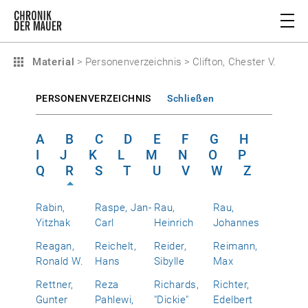
Material
>
Personenverzeichnis
>
Clifton, Chester V.
PERSONENVERZEICHNIS
Schließen
A
B
C
D
E
F
G
H
I
J
K
L
M
N
O
P
Q
R
S
T
U
V
W
Z
Rabin,
Raspe, Jan-
Rau,
Rau,
Yitzhak
Carl
Heinrich
Johannes
Reagan,
Reichelt,
Reider,
Reimann,
Ronald W.
Hans
Sibylle
Max
Rettner,
Reza
Richards,
Richter,
Gunter
Pahlewi,
"Dickie"
Edelbert