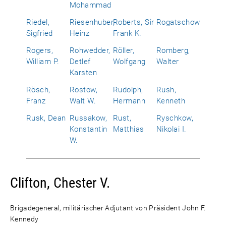
Mohammad
Riedel,
Riesenhuber,
Roberts, Sir
Rogatschow
Sigfried
Heinz
Frank K.
Rogers,
Rohwedder,
Röller,
Romberg,
William P.
Detlef
Wolfgang
Walter
Karsten
Rösch,
Rostow,
Rudolph,
Rush,
Franz
Walt W.
Hermann
Kenneth
Rusk, Dean
Russakow,
Rust,
Ryschkow,
Konstantin
Matthias
Nikolai I.
W.
Clifton, Chester V.
Brigadegeneral, militärischer Adjutant von Präsident John F.
Kennedy