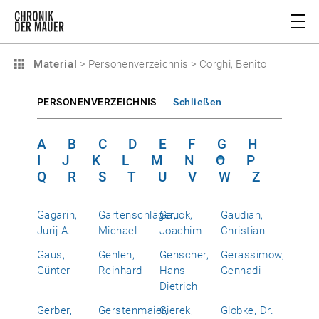
Material
>
Personenverzeichnis
>
Corghi, Benito
PERSONENVERZEICHNIS
Schließen
A
B
C
D
E
F
G
H
I
J
K
L
M
N
O
P
Q
R
S
T
U
V
W
Z
Gagarin,
Gartenschläger,
Gauck,
Gaudian,
Jurij A.
Michael
Joachim
Christian
Gaus,
Gehlen,
Genscher,
Gerassimow,
Günter
Reinhard
Hans-
Gennadi
Dietrich
Gerber,
Gerstenmaier,
Gierek,
Globke, Dr.