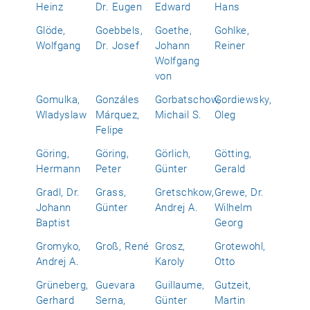
Heinz
Dr. Eugen
Edward
Hans
Glöde,
Goebbels,
Goethe,
Gohlke,
Wolfgang
Dr. Josef
Johann
Reiner
Wolfgang
von
Gomulka,
Gonzáles
Gorbatschow,
Gordiewsky,
Wladyslaw
Márquez,
Michail S.
Oleg
Felipe
Göring,
Göring,
Görlich,
Götting,
Hermann
Peter
Günter
Gerald
Gradl, Dr.
Grass,
Gretschkow,
Grewe, Dr.
Johann
Günter
Andrej A.
Wilhelm
Baptist
Georg
Gromyko,
Groß, René
Grosz,
Grotewohl,
Andrej A.
Karoly
Otto
Grüneberg,
Guevara
Guillaume,
Gutzeit,
Gerhard
Serna,
Günter
Martin