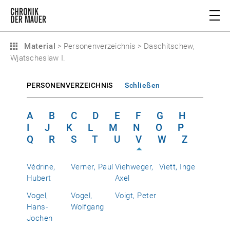
Material
>
Personenverzeichnis
>
Daschitschew,
Wjatscheslaw I.
PERSONENVERZEICHNIS
Schließen
A
B
C
D
E
F
G
H
I
J
K
L
M
N
O
P
Q
R
S
T
U
V
W
Z
Védrine,
Verner, Paul
Viehweger,
Viett, Inge
Hubert
Axel
Vogel,
Vogel,
Voigt, Peter
Hans-
Wolfgang
Jochen