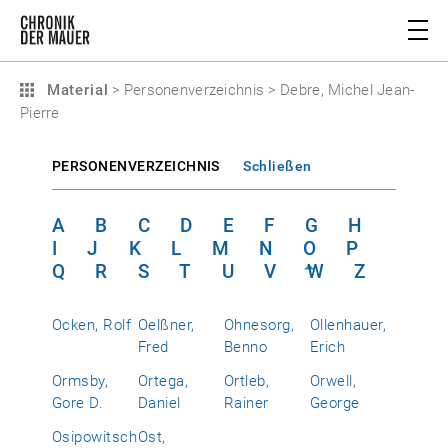
Material
>
Personenverzeichnis
>
Debre, Michel Jean-
Pierre
PERSONENVERZEICHNIS
Schließen
A
B
C
D
E
F
G
H
I
J
K
L
M
N
O
P
Q
R
S
T
U
V
W
Z
Ocken, Rolf
Oelßner,
Ohnesorg,
Ollenhauer,
Fred
Benno
Erich
Ormsby,
Ortega,
Ortleb,
Orwell,
Gore D.
Daniel
Rainer
George
Osipowitsch
Ost,