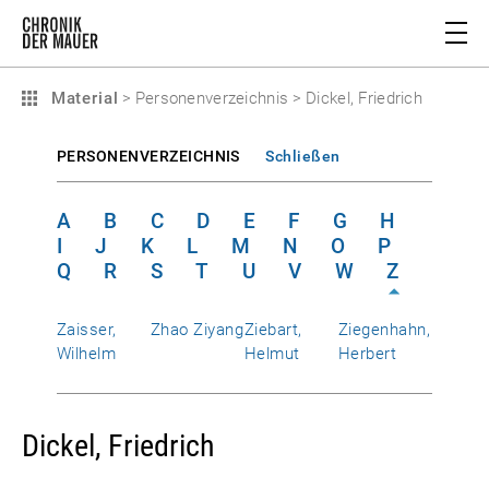
Material
>
Personenverzeichnis
>
Dickel, Friedrich
PERSONENVERZEICHNIS
Schließen
A
B
C
D
E
F
G
H
I
J
K
L
M
N
O
P
Q
R
S
T
U
V
W
Z
Zaisser,
Zhao Ziyang
Ziebart,
Ziegenhahn,
Wilhelm
Helmut
Herbert
Dickel, Friedrich