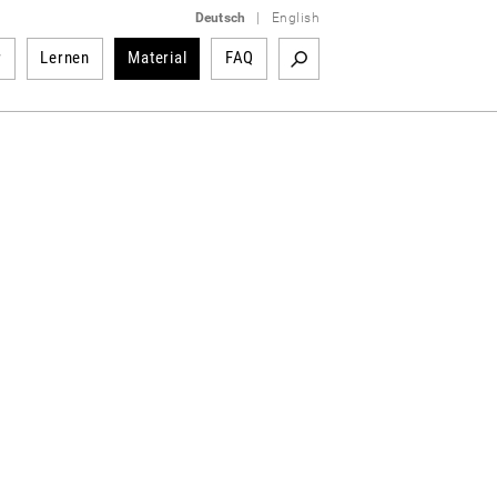
Deutsch
|
English
r
Lernen
Material
FAQ