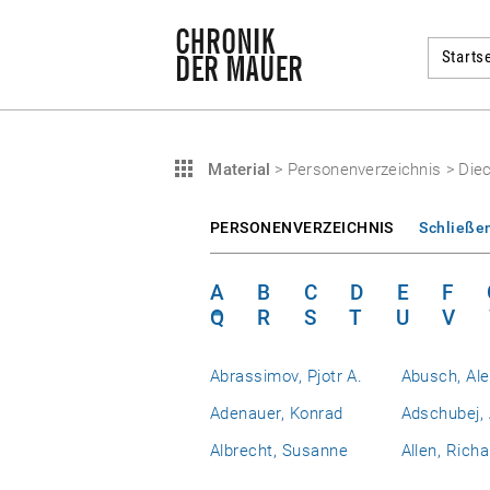
Startse
Material
>
Personenverzeichnis
>
Die
PERSONENVERZEICHNIS
Schließe
A
B
C
D
E
F
Q
R
S
T
U
V
Abrassimov, Pjotr A.
Abusch, Al
Adenauer, Konrad
Adschubej, 
Albrecht, Susanne
Allen, Richa