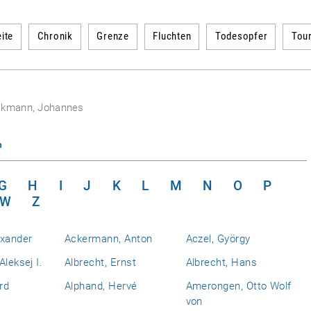
ite
Chronik
Grenze
Fluchten
Todesopfer
Tou
ckmann, Johannes
n
G
H
I
J
K
L
M
N
O
P
W
Z
exander
Ackermann, Anton
Aczel, György
Aleksej I.
Albrecht, Ernst
Albrecht, Hans
rd
Alphand, Hervé
Amerongen, Otto Wolf
von