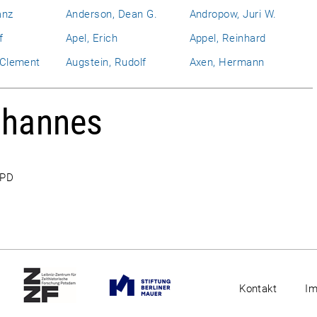
anz
Anderson, Dean G.
Andropow, Juri W.
f
Apel, Erich
Appel, Reinhard
l Clement
Augstein, Rudolf
Axen, Hermann
ohannes
DPD
Kontakt
I