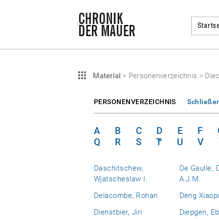
Startse
Material
>
Personenverzeichnis
>
Die
PERSONENVERZEICHNIS
Schließe
A
B
C
D
E
F
Q
R
S
T
U
V
Daschitschew,
De Gaulle, 
Wjatscheslaw I.
A.J.M.
Delacombe, Rohan
Deng Xiaop
Dienstbier, Jiri
Diepgen, E