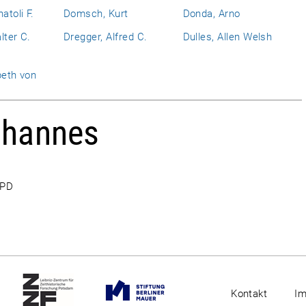
atoli F.
Domsch, Kurt
Donda, Arno
lter C.
Dregger, Alfred C.
Dulles, Allen Welsh
beth von
ohannes
DPD
Kontakt
I