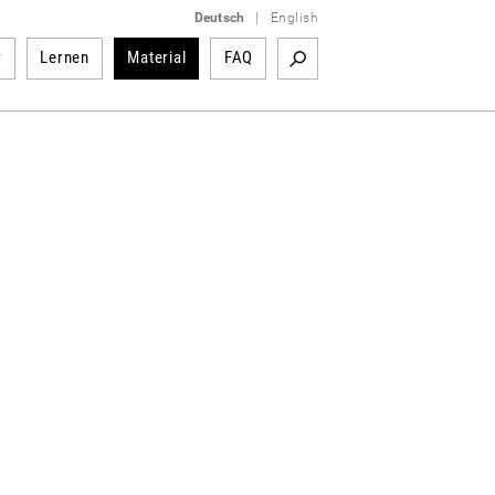
Deutsch
|
English
r
Lernen
Material
FAQ