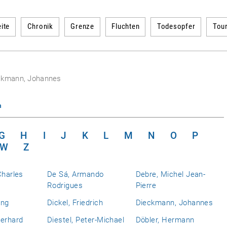
ite
Chronik
Grenze
Fluchten
Todesopfer
Tou
ckmann, Johannes
n
G
H
I
J
K
L
M
N
O
P
W
Z
Charles
De Sá, Armando
Debre, Michel Jean-
Rodrigues
Pierre
ing
Dickel, Friedrich
Dieckmann, Johannes
berhard
Diestel, Peter-Michael
Döbler, Hermann