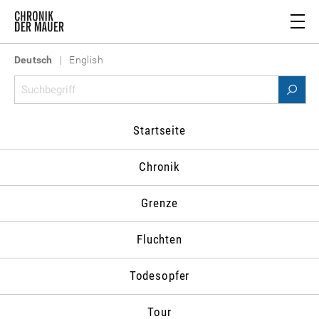
Deutsch
|
English
Material
>
Personenverzeichnis
>
Diepgen, Eberhard
Startseite
PERSONENVERZEICHNIS
Schließen
Chronik
A
B
C
D
E
F
G
H
Grenze
I
J
K
L
M
N
O
P
Q
R
S
T
U
V
W
Z
Fluchten
Abrassimov,
Abusch,
Ackermann,
Aczel,
Todesopfer
Pjotr A.
Alexander
Anton
György
Adenauer,
Adschubej,
Albrecht,
Albrecht,
Tour
Konrad
Aleksej I.
Ernst
Hans