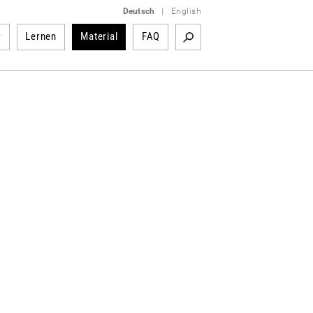
Deutsch
|
English
r
Lernen
Material
FAQ