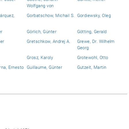
Wolfgang von
árquez,
Gorbatschow, Michail S.
Gordiewsky, Oleg
er
Görlich, Günter
Götting, Gerald
er
Gretschkow, Andrej A.
Grewe, Dr. Wilhelm
Georg
Grosz, Karoly
Grotewohl, Otto
rna, Ernesto
Guillaume, Günter
Gutzeit, Martin