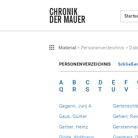
Startse
Material
>
Personenverzeichnis
>
Dobl
PERSONENVERZEICHNIS
Schließe
A
B
C
D
E
F
Q
R
S
T
U
V
Gagarin, Jurij A.
Gartenschlä
Gaus, Günter
Gehlen, Rei
Gerber, Heinz
Gerstenmaie
Glöde, Wolfgang
Goebbels, D