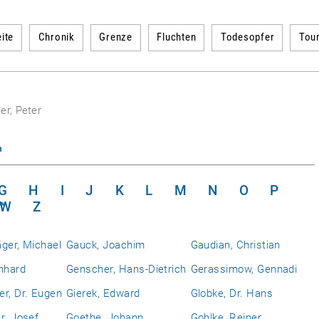
ite
Chronik
Grenze
Fluchten
Todesopfer
Tou
er, Peter
n
G
H
I
J
K
L
M
N
O
P
W
Z
ger, Michael
Gauck, Joachim
Gaudian, Christian
nhard
Genscher, Hans-Dietrich
Gerassimow, Gennadi
r, Dr. Eugen
Gierek, Edward
Globke, Dr. Hans
r. Josef
Goethe, Johann
Gohlke, Reiner