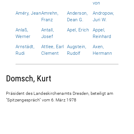
von
Améry, Jean
Amrehn,
Anderson,
Andropow,
Franz
Dean G.
Juri W.
Anlaß,
Antall,
Apel, Erich
Appel,
Werner
Josef
Reinhard
Arnstädt,
Attlee, Earl
Augstein,
Axen,
Rudi
Clement
Rudolf
Hermann
Domsch, Kurt
Präsident des Landeskirchenamts Dresden, beteiligt am
"Spitzengespräch" vom 6. März 1978