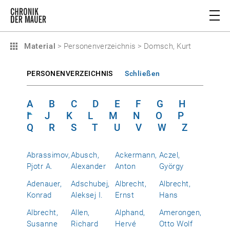
Material
>
Personenverzeichnis
>
Domsch, Kurt
PERSONENVERZEICHNIS
Schließen
A
B
C
D
E
F
G
H
I
J
K
L
M
N
O
P
Q
R
S
T
U
V
W
Z
Abrassimov,
Abusch,
Ackermann,
Aczel,
Pjotr A.
Alexander
Anton
György
Adenauer,
Adschubej,
Albrecht,
Albrecht,
Konrad
Aleksej I.
Ernst
Hans
Albrecht,
Allen,
Alphand,
Amerongen,
Susanne
Richard
Hervé
Otto Wolf