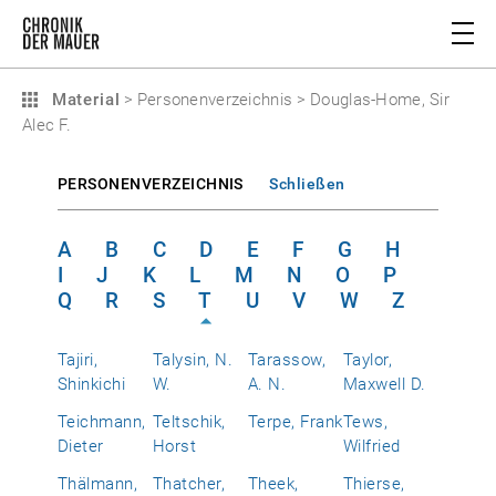
Material
>
Personenverzeichnis
>
Douglas-Home, Sir
Alec F.
PERSONENVERZEICHNIS
Schließen
A
B
C
D
E
F
G
H
I
J
K
L
M
N
O
P
Q
R
S
T
U
V
W
Z
Tajiri,
Talysin, N.
Tarassow,
Taylor,
Shinkichi
W.
A. N.
Maxwell D.
Teichmann,
Teltschik,
Terpe, Frank
Tews,
Dieter
Horst
Wilfried
Thälmann,
Thatcher,
Theek,
Thierse,