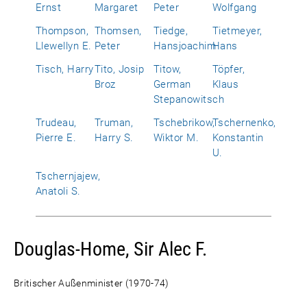
Ernst
Margaret
Peter
Wolfgang
Thompson,
Thomsen,
Tiedge,
Tietmeyer,
Llewellyn E.
Peter
Hansjoachim
Hans
Tisch, Harry
Tito, Josip
Titow,
Töpfer,
Broz
German
Klaus
Stepanowitsch
Trudeau,
Truman,
Tschebrikow,
Tschernenko,
Pierre E.
Harry S.
Wiktor M.
Konstantin
U.
Tschernjajew,
Anatoli S.
Douglas-Home, Sir Alec F.
Britischer Außenminister (1970-74)