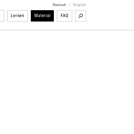
Deutsch
|
English
r
Lernen
Material
FAQ