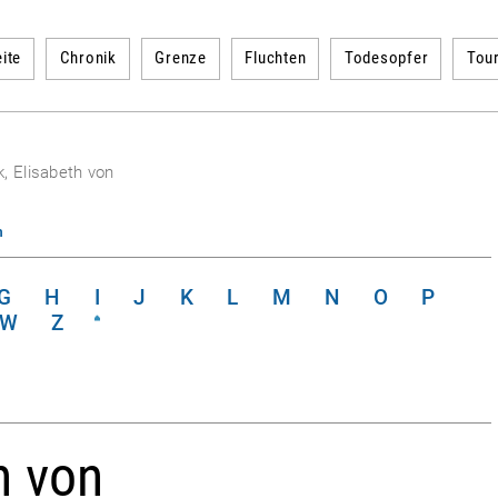
ite
Chronik
Grenze
Fluchten
Todesopfer
Tou
, Elisabeth von
n
G
H
I
J
K
L
M
N
O
P
W
Z
h von