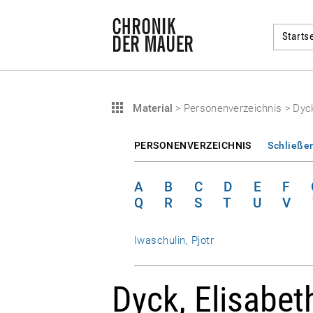
Startse
Material
>
Personenverzeichnis
>
Dyck
PERSONENVERZEICHNIS
Schließe
A
B
C
D
E
F
Q
R
S
T
U
V
Iwaschulin, Pjotr
Dyck, Elisabet