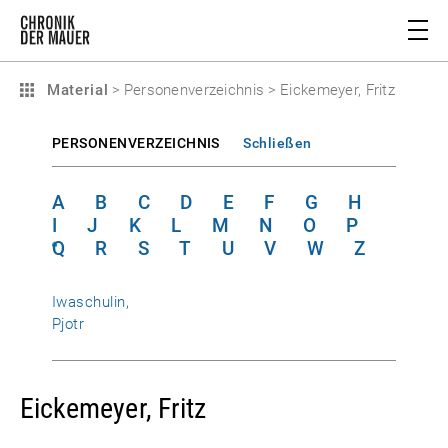
Material
>
Personenverzeichnis
>
Eickemeyer, Fritz
PERSONENVERZEICHNIS
Schließen
A
B
C
D
E
F
G
H
I
J
K
L
M
N
O
P
Q
R
S
T
U
V
W
Z
Iwaschulin,
Pjotr
Eickemeyer, Fritz