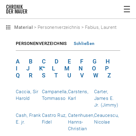
Material
>
Personenverzeichnis
>
Fabius, Laurent
PERSONENVERZEICHNIS
Schließen
A
B
C
D
E
F
G
H
I
J
K
L
M
N
O
P
Q
R
S
T
U
V
W
Z
Caccia, Sir
Campanella,
Carstens,
Carter,
Harold
Tommasso
Karl
James E.
Jr. (Jimmy)
Cash, Frank
Castro Ruz,
Catenhusen,
Ceaucescu,
E. jr.
Fidel
Hanns-
Nicolae
Christian