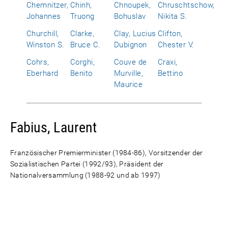
Chemnitzer,
Chinh,
Chnoupek,
Chruschtschow,
Johannes
Truong
Bohuslav
Nikita S.
Churchill,
Clarke,
Clay, Lucius
Clifton,
Winston S.
Bruce C.
Dubignon
Chester V.
Cohrs,
Corghi,
Couve de
Craxi,
Eberhard
Benito
Murville,
Bettino
Maurice
Fabius, Laurent
Französischer Premierminister (1984-86), Vorsitzender der
Sozialistischen Partei (1992/93), Präsident der
Nationalversammlung (1988-92 und ab 1997)