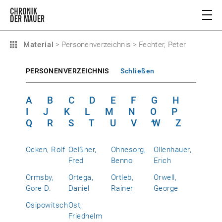
Material
>
Personenverzeichnis
>
Fechter, Peter
PERSONENVERZEICHNIS
Schließen
A
B
C
D
E
F
G
H
I
J
K
L
M
N
O
P
Q
R
S
T
U
V
W
Z
Ocken, Rolf
Oelßner,
Ohnesorg,
Ollenhauer,
Fred
Benno
Erich
Ormsby,
Ortega,
Ortleb,
Orwell,
Gore D.
Daniel
Rainer
George
Osipowitsch
Ost,
Friedhelm