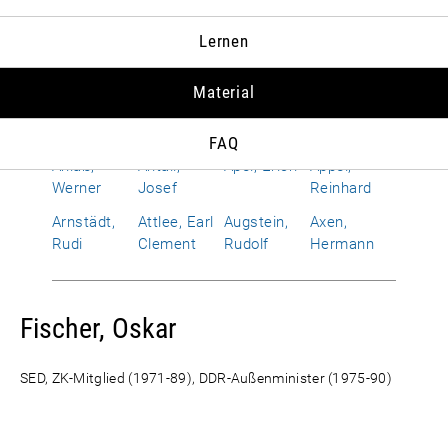
Albrecht,
Allen,
Alphand,
Amerongen,
Lernen
Susanne
Richard
Hervé
Otto Wolf
von
Material
Améry, Jean
Amrehn,
Anderson,
Andropow,
Franz
Dean G.
Juri W.
FAQ
Anlaß,
Antall,
Apel, Erich
Appel,
Werner
Josef
Reinhard
Arnstädt,
Attlee, Earl
Augstein,
Axen,
Rudi
Clement
Rudolf
Hermann
Fischer, Oskar
SED, ZK-Mitglied (1971-89), DDR-Außenminister (1975-90)