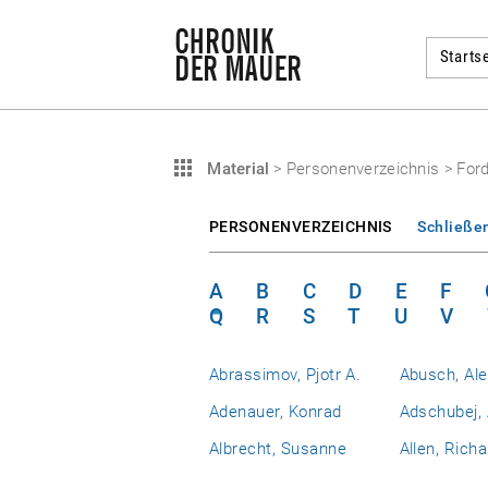
Startse
Material
>
Personenverzeichnis
>
Ford
PERSONENVERZEICHNIS
Schließe
A
B
C
D
E
F
Q
R
S
T
U
V
Abrassimov, Pjotr A.
Abusch, Al
Adenauer, Konrad
Adschubej, 
Albrecht, Susanne
Allen, Richa