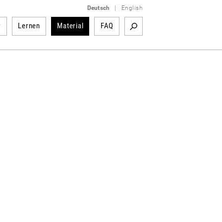
Deutsch
|
English
r
Lernen
Material
FAQ