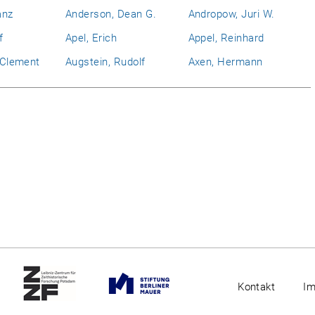
anz
Anderson, Dean G.
Andropow, Juri W.
f
Apel, Erich
Appel, Reinhard
l Clement
Augstein, Rudolf
Axen, Hermann
.
Kontakt
I