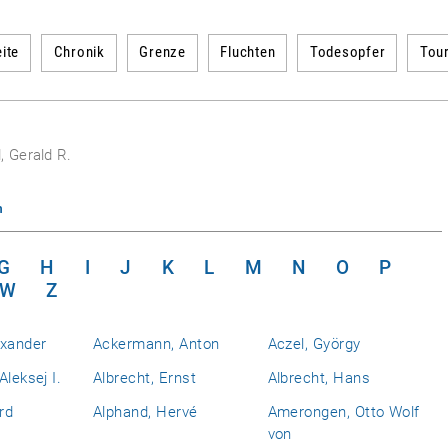
ite
Chronik
Grenze
Fluchten
Todesopfer
Tou
, Gerald R.
n
G
H
I
J
K
L
M
N
O
P
W
Z
exander
Ackermann, Anton
Aczel, György
Aleksej I.
Albrecht, Ernst
Albrecht, Hans
rd
Alphand, Hervé
Amerongen, Otto Wolf
von