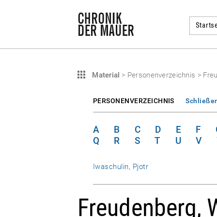
Startse
Material
>
Personenverzeichnis
>
Freu
PERSONENVERZEICHNIS
Schließe
A
B
C
D
E
F
Q
R
S
T
U
V
Iwaschulin, Pjotr
Freudenberg, W