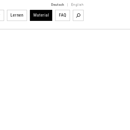
Deutsch
|
English
r
Lernen
Material
FAQ