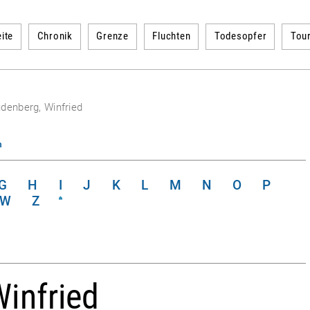
ite
Chronik
Grenze
Fluchten
Todesopfer
Tou
denberg, Winfried
n
G
H
I
J
K
L
M
N
O
P
W
Z
infried