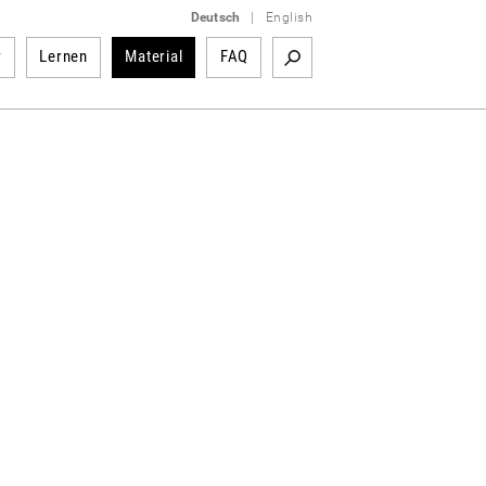
Deutsch
|
English
r
Lernen
Material
FAQ