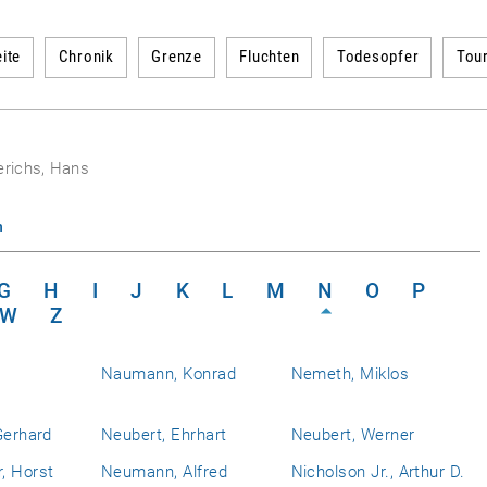
ite
Chronik
Grenze
Fluchten
Todesopfer
Tou
erichs, Hans
n
G
H
I
J
K
L
M
N
O
P
W
Z
Naumann, Konrad
Nemeth, Miklos
Gerhard
Neubert, Ehrhart
Neubert, Werner
, Horst
Neumann, Alfred
Nicholson Jr., Arthur D.