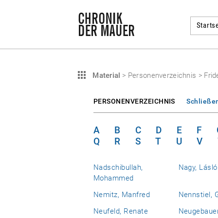
Startse
Material
>
Personenverzeichnis
>
Frid
PERSONENVERZEICHNIS
Schließe
A
B
C
D
E
F
Q
R
S
T
U
V
Nadschibullah,
Nagy, Lásló
Mohammed
Nemitz, Manfred
Nennstiel, 
Neufeld, Renate
Neugebauer