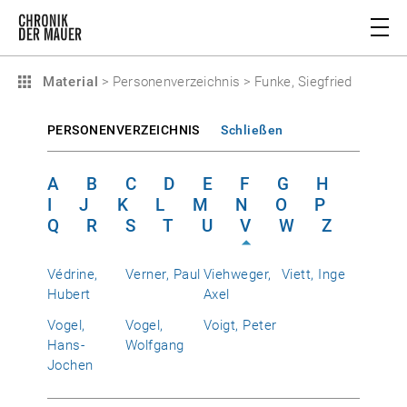
Material
>
Personenverzeichnis
>
Funke, Siegfried
PERSONENVERZEICHNIS
Schließen
A
B
C
D
E
F
G
H
I
J
K
L
M
N
O
P
Q
R
S
T
U
V
W
Z
Védrine,
Verner, Paul
Viehweger,
Viett, Inge
Hubert
Axel
Vogel,
Vogel,
Voigt, Peter
Hans-
Wolfgang
Jochen