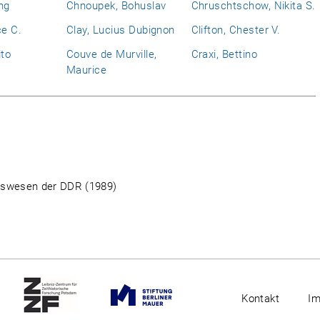
ng
Chnoupek, Bohuslav
Chruschtschow, Nikita S.
ce C.
Clay, Lucius Dubignon
Clifton, Chester V.
ito
Couve de Murville,
Craxi, Bettino
Maurice
ehrswesen der DDR (1989)
Kontakt
I