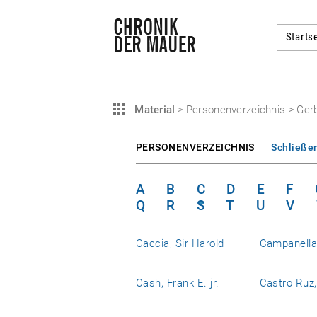
Startse
Material
>
Personenverzeichnis
>
Gerb
PERSONENVERZEICHNIS
Schließe
A
B
C
D
E
F
Q
R
S
T
U
V
Caccia, Sir Harold
Campanell
Cash, Frank E. jr.
Castro Ruz,