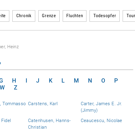
ite
Chronik
Grenze
Fluchten
Todesopfer
Tou
er, Heinz
n
G
H
I
J
K
L
M
N
O
P
W
Z
a, Tommasso
Carstens, Karl
Carter, James E. Jr.
(Jimmy)
 Fidel
Catenhusen, Hanns-
Ceaucescu, Nicolae
Christian