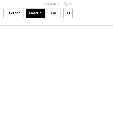
Deutsch
|
English
r
Lernen
Material
FAQ