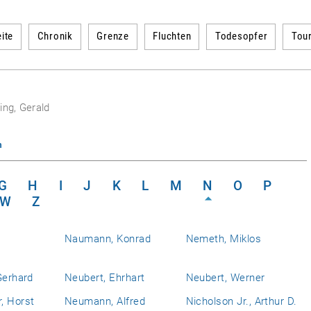
ite
Chronik
Grenze
Fluchten
Todesopfer
Tou
ing, Gerald
n
G
H
I
J
K
L
M
N
O
P
W
Z
Naumann, Konrad
Nemeth, Miklos
Gerhard
Neubert, Ehrhart
Neubert, Werner
, Horst
Neumann, Alfred
Nicholson Jr., Arthur D.