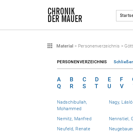
Startse
Material
>
Personenverzeichnis
>
Gött
PERSONENVERZEICHNIS
Schließe
A
B
C
D
E
F
Q
R
S
T
U
V
Nadschibullah,
Nagy, Lásló
Mohammed
Nemitz, Manfred
Nennstiel, 
Neufeld, Renate
Neugebauer