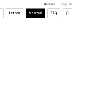
Deutsch
|
English
r
Lernen
Material
FAQ