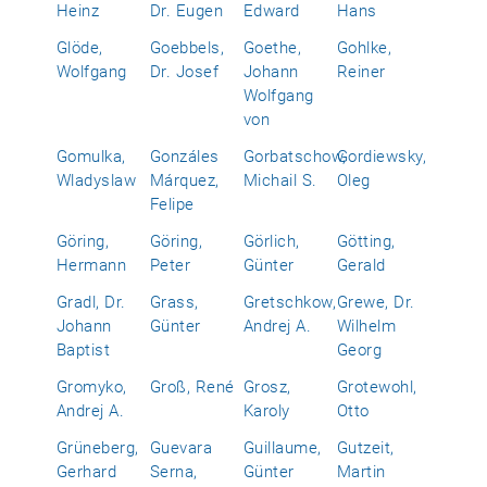
Heinz
Dr. Eugen
Edward
Hans
Glöde,
Goebbels,
Goethe,
Gohlke,
Wolfgang
Dr. Josef
Johann
Reiner
Wolfgang
von
Gomulka,
Gonzáles
Gorbatschow,
Gordiewsky,
Wladyslaw
Márquez,
Michail S.
Oleg
Felipe
Göring,
Göring,
Görlich,
Götting,
Hermann
Peter
Günter
Gerald
Gradl, Dr.
Grass,
Gretschkow,
Grewe, Dr.
Johann
Günter
Andrej A.
Wilhelm
Baptist
Georg
Gromyko,
Groß, René
Grosz,
Grotewohl,
Andrej A.
Karoly
Otto
Grüneberg,
Guevara
Guillaume,
Gutzeit,
Gerhard
Serna,
Günter
Martin