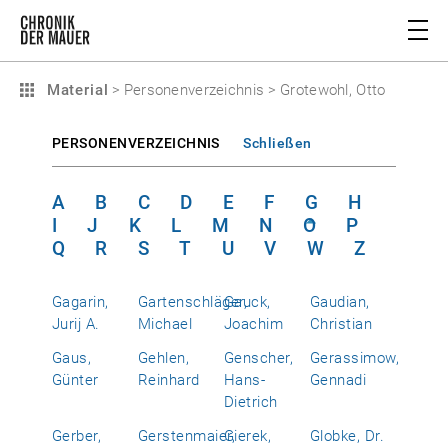
Material
>
Personenverzeichnis
>
Grotewohl, Otto
PERSONENVERZEICHNIS
Schließen
A
B
C
D
E
F
G
H
I
J
K
L
M
N
O
P
Q
R
S
T
U
V
W
Z
Gagarin,
Gartenschläger,
Gauck,
Gaudian,
Jurij A.
Michael
Joachim
Christian
Gaus,
Gehlen,
Genscher,
Gerassimow,
Günter
Reinhard
Hans-
Gennadi
Dietrich
Gerber,
Gerstenmaier,
Gierek,
Globke, Dr.