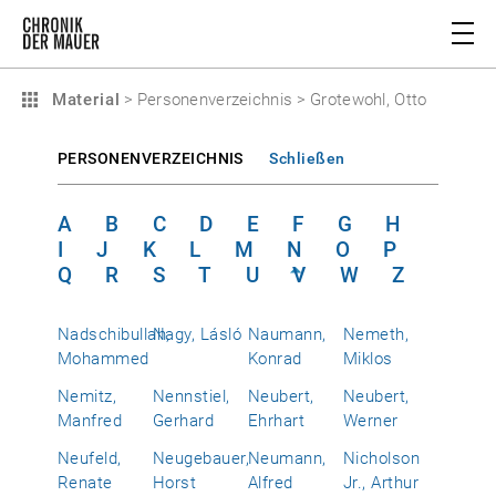
Material
>
Personenverzeichnis
>
Grotewohl, Otto
PERSONENVERZEICHNIS
Schließen
A
B
C
D
E
F
G
H
I
J
K
L
M
N
O
P
Q
R
S
T
U
V
W
Z
Nadschibullah,
Nagy, Lásló
Naumann,
Nemeth,
Mohammed
Konrad
Miklos
Nemitz,
Nennstiel,
Neubert,
Neubert,
Manfred
Gerhard
Ehrhart
Werner
Neufeld,
Neugebauer,
Neumann,
Nicholson
Renate
Horst
Alfred
Jr., Arthur