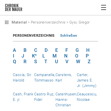
Material
>
Personenverzeichnis
>
Gysi, Gregor
PERSONENVERZEICHNIS
Schließen
A
B
C
D
E
F
G
H
I
J
K
L
M
N
O
P
Q
R
S
T
U
V
W
Z
Caccia, Sir
Campanella,
Carstens,
Carter,
Harold
Tommasso
Karl
James E.
Jr. (Jimmy)
Cash, Frank
Castro Ruz,
Catenhusen,
Ceaucescu,
E. jr.
Fidel
Hanns-
Nicolae
Christian