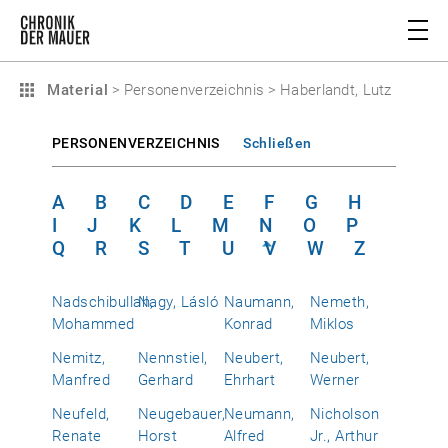
Material
>
Personenverzeichnis
>
Haberlandt, Lutz
PERSONENVERZEICHNIS
Schließen
A
B
C
D
E
F
G
H
I
J
K
L
M
N
O
P
Q
R
S
T
U
V
W
Z
Nadschibullah,
Nagy, Lásló
Naumann,
Nemeth,
Mohammed
Konrad
Miklos
Nemitz,
Nennstiel,
Neubert,
Neubert,
Manfred
Gerhard
Ehrhart
Werner
Neufeld,
Neugebauer,
Neumann,
Nicholson
Renate
Horst
Alfred
Jr., Arthur