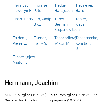
Thompson,
Thomsen,
Tiedge,
Tietmeyer,
Llewellyn E.
Peter
Hansjoachim
Hans
Tisch, Harry
Tito, Josip
Titow,
Töpfer,
Broz
German
Klaus
Stepanowitsch
Trudeau,
Truman,
Tschebrikow,
Tschernenko,
Pierre E.
Harry S.
Wiktor M.
Konstantin
U.
Tschernjajew,
Anatoli S.
Herrmann, Joachim
SED, ZK-Mitglied (1971-89), Politbüromitglied (1978-89), ZK-
Sekretär für Agitation und Propaganda (1976-89)