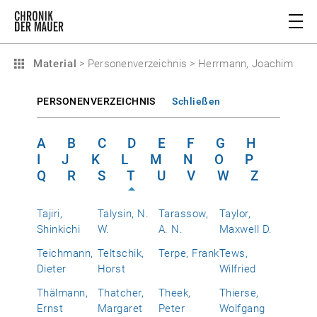
Material
>
Personenverzeichnis
>
Herrmann, Joachim
PERSONENVERZEICHNIS
Schließen
A
B
C
D
E
F
G
H
I
J
K
L
M
N
O
P
Q
R
S
T
U
V
W
Z
Tajiri,
Talysin, N.
Tarassow,
Taylor,
Shinkichi
W.
A. N.
Maxwell D.
Teichmann,
Teltschik,
Terpe, Frank
Tews,
Dieter
Horst
Wilfried
Thälmann,
Thatcher,
Theek,
Thierse,
Ernst
Margaret
Peter
Wolfgang