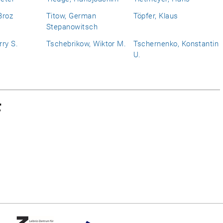
Broz
Titow, German
Töpfer, Klaus
Stepanowitsch
ry S.
Tschebrikow, Wiktor M.
Tschernenko, Konstantin
U.
f