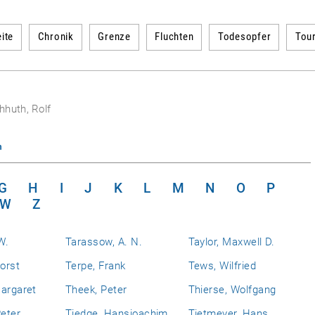
ite
Chronik
Grenze
Fluchten
Todesopfer
Tou
hhuth, Rolf
n
G
H
I
J
K
L
M
N
O
P
W
Z
W.
Tarassow, A. N.
Taylor, Maxwell D.
Horst
Terpe, Frank
Tews, Wilfried
Margaret
Theek, Peter
Thierse, Wolfgang
eter
Tiedge, Hansjoachim
Tietmeyer, Hans