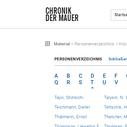
Startse
Material
>
Personenverzeichnis
>
Hoc
PERSONENVERZEICHNIS
Schließe
A
B
C
D
E
F
Q
R
S
T
U
V
Tajiri, Shinkichi
Talysin, N. 
Teichmann, Dieter
Teltschik, 
Thälmann, Ernst
Thatcher, 
Thompson, Llewellyn E.
Thomsen, P