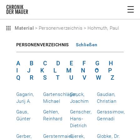
Material
>
Personenverzeichnis
>
Hohmuth, Paul
PERSONENVERZEICHNIS
Schließen
A
B
C
D
E
F
G
H
I
J
K
L
M
N
O
P
Q
R
S
T
U
V
W
Z
Gagarin,
Gartenschläger,
Gauck,
Gaudian,
Jurij A.
Michael
Joachim
Christian
Gaus,
Gehlen,
Genscher,
Gerassimow,
Günter
Reinhard
Hans-
Gennadi
Dietrich
Gerber,
Gerstenmaier,
Gierek,
Globke, Dr.