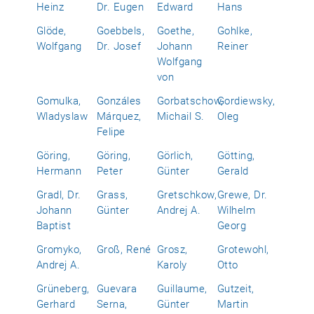
Heinz
Dr. Eugen
Edward
Hans
Glöde,
Goebbels,
Goethe,
Gohlke,
Wolfgang
Dr. Josef
Johann
Reiner
Wolfgang
von
Gomulka,
Gonzáles
Gorbatschow,
Gordiewsky,
Wladyslaw
Márquez,
Michail S.
Oleg
Felipe
Göring,
Göring,
Görlich,
Götting,
Hermann
Peter
Günter
Gerald
Gradl, Dr.
Grass,
Gretschkow,
Grewe, Dr.
Johann
Günter
Andrej A.
Wilhelm
Baptist
Georg
Gromyko,
Groß, René
Grosz,
Grotewohl,
Andrej A.
Karoly
Otto
Grüneberg,
Guevara
Guillaume,
Gutzeit,
Gerhard
Serna,
Günter
Martin