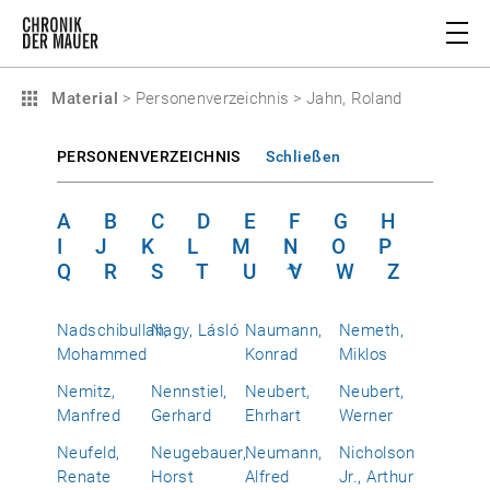
Material
>
Personenverzeichnis
>
Jahn, Roland
PERSONENVERZEICHNIS
Schließen
A
B
C
D
E
F
G
H
I
J
K
L
M
N
O
P
Q
R
S
T
U
V
W
Z
Nadschibullah,
Nagy, Lásló
Naumann,
Nemeth,
Mohammed
Konrad
Miklos
Nemitz,
Nennstiel,
Neubert,
Neubert,
Manfred
Gerhard
Ehrhart
Werner
Neufeld,
Neugebauer,
Neumann,
Nicholson
Renate
Horst
Alfred
Jr., Arthur