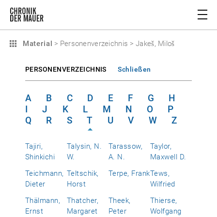
Material
>
Personenverzeichnis
>
Jakeš, Miloš
PERSONENVERZEICHNIS
Schließen
A
B
C
D
E
F
G
H
I
J
K
L
M
N
O
P
Q
R
S
T
U
V
W
Z
Tajiri,
Talysin, N.
Tarassow,
Taylor,
Shinkichi
W.
A. N.
Maxwell D.
Teichmann,
Teltschik,
Terpe, Frank
Tews,
Dieter
Horst
Wilfried
Thälmann,
Thatcher,
Theek,
Thierse,
Ernst
Margaret
Peter
Wolfgang