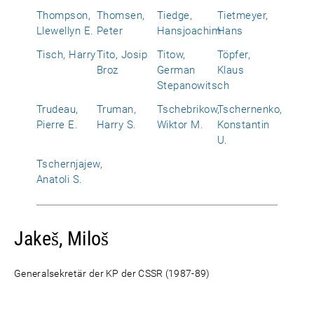
Thompson,
Thomsen,
Tiedge,
Tietmeyer,
Llewellyn E.
Peter
Hansjoachim
Hans
Tisch, Harry
Tito, Josip
Titow,
Töpfer,
Broz
German
Klaus
Stepanowitsch
Trudeau,
Truman,
Tschebrikow,
Tschernenko,
Pierre E.
Harry S.
Wiktor M.
Konstantin
U.
Tschernjajew,
Anatoli S.
Jakeš, Miloš
Generalsekretär der KP der CSSR (1987-89)