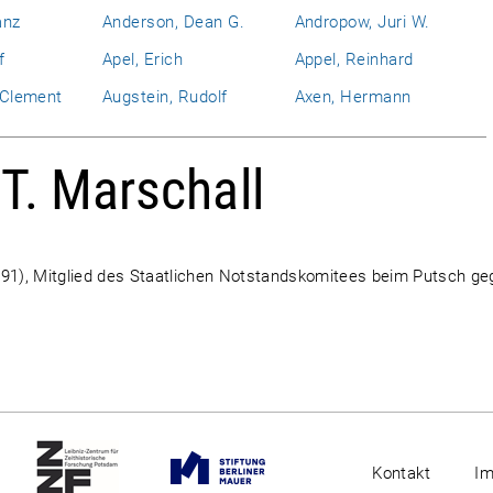
anz
Anderson, Dean G.
Andropow, Juri W.
f
Apel, Erich
Appel, Reinhard
l Clement
Augstein, Rudolf
Axen, Hermann
 T. Marschall
-91), Mitglied des Staatlichen Notstandskomitees beim Putsch g
Kontakt
I