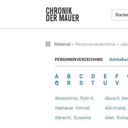
Startse
Material
>
Personenverzeichnis
>
Jaso
PERSONENVERZEICHNIS
Schließe
A
B
C
D
E
F
Q
R
S
T
U
V
Abrassimov, Pjotr A.
Abusch, Al
Adenauer, Konrad
Adschubej, 
Albrecht, Susanne
Allen, Richa