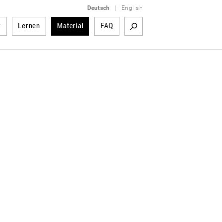
Deutsch
|
English
r
Lernen
Material
FAQ