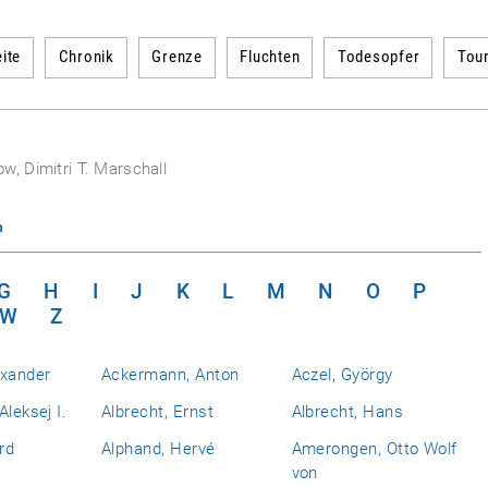
ite
Chronik
Grenze
Fluchten
Todesopfer
Tou
w, Dimitri T. Marschall
n
G
H
I
J
K
L
M
N
O
P
W
Z
exander
Ackermann, Anton
Aczel, György
Aleksej I.
Albrecht, Ernst
Albrecht, Hans
rd
Alphand, Hervé
Amerongen, Otto Wolf
von