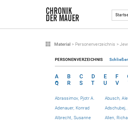
Startse
Material
>
Personenverzeichnis
>
Jew
PERSONENVERZEICHNIS
Schließe
A
B
C
D
E
F
Q
R
S
T
U
V
Abrassimov, Pjotr A.
Abusch, Al
Adenauer, Konrad
Adschubej, 
Albrecht, Susanne
Allen, Richa