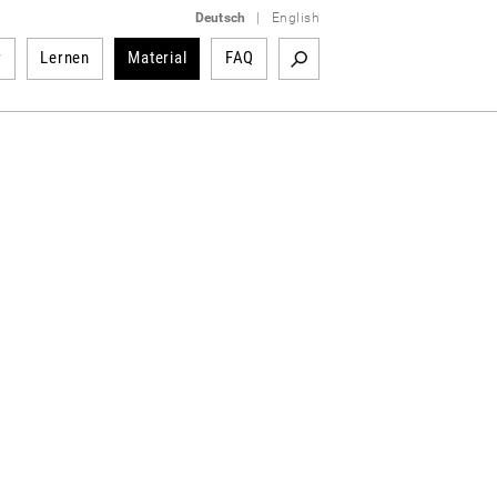
Deutsch
|
English
r
Lernen
Material
FAQ