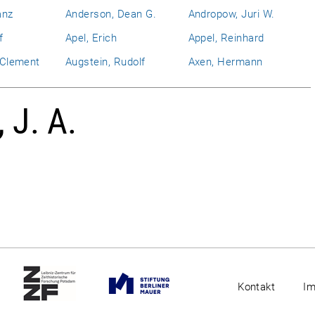
anz
Anderson, Dean G.
Andropow, Juri W.
f
Apel, Erich
Appel, Reinhard
l Clement
Augstein, Rudolf
Axen, Hermann
 J. A.
Kontakt
I