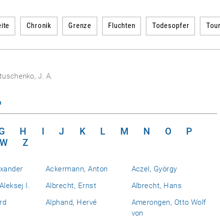
ite
Chronik
Grenze
Fluchten
Todesopfer
Tou
tuschenko, J. A.
n
G
H
I
J
K
L
M
N
O
P
W
Z
exander
Ackermann, Anton
Aczel, György
Aleksej I.
Albrecht, Ernst
Albrecht, Hans
rd
Alphand, Hervé
Amerongen, Otto Wolf
von