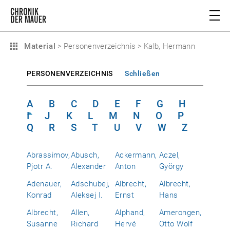
Material
>
Personenverzeichnis
>
Kalb, Hermann
PERSONENVERZEICHNIS
Schließen
A
B
C
D
E
F
G
H
I
J
K
L
M
N
O
P
Q
R
S
T
U
V
W
Z
Abrassimov,
Abusch,
Ackermann,
Aczel,
Pjotr A.
Alexander
Anton
György
Adenauer,
Adschubej,
Albrecht,
Albrecht,
Konrad
Aleksej I.
Ernst
Hans
Albrecht,
Allen,
Alphand,
Amerongen,
Susanne
Richard
Hervé
Otto Wolf