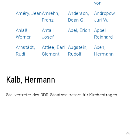
von
Améry, Jean
Amrehn,
Anderson,
Andropow,
Franz
Dean G.
Juri W.
Anlaß,
Antall,
Apel, Erich
Appel,
Werner
Josef
Reinhard
Arnstädt,
Attlee, Earl
Augstein,
Axen,
Rudi
Clement
Rudolf
Hermann
Kalb, Hermann
Stellvertreter des DDR-Staatssekretärs für Kirchenfragen