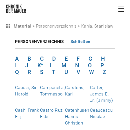
Material
>
Personenverzeichnis
>
Kania, Stanislaw
PERSONENVERZEICHNIS
Schließen
A
B
C
D
E
F
G
H
I
J
K
L
M
N
O
P
Q
R
S
T
U
V
W
Z
Caccia, Sir
Campanella,
Carstens,
Carter,
Harold
Tommasso
Karl
James E.
Jr. (Jimmy)
Cash, Frank
Castro Ruz,
Catenhusen,
Ceaucescu,
E. jr.
Fidel
Hanns-
Nicolae
Christian